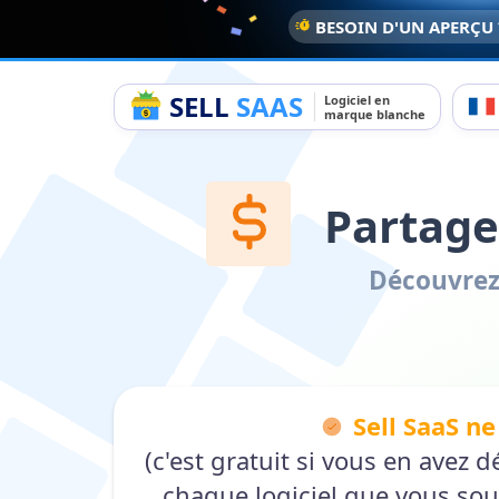
BESOIN D'UN APERÇU
SELL
SAAS
Logiciel en
marque blanche
Partage
Découvrez
Sell SaaS ne
(c'est gratuit si vous en avez
chaque logiciel que vous sou