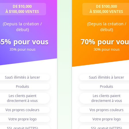
DE $10,000
DE $100,000
À $100,000 VENTES
À $500,000 VENTES
(Depuis la création /
(Depuis la création /
début)
début)
65% pour vous
70% pour vou
35% pour nous
30% pour nous
SaaS illimités à lancer
SaaS illimités à lancer
Produits
Produits
Les clients paient
Les clients paient
directement à vous
directement à vous
Vos propres couleurs
Vos propres couleurs
Votre propre logo
Votre propre logo
SSL gratuit (HTTPS)
SSL gratuit (HTTPS)