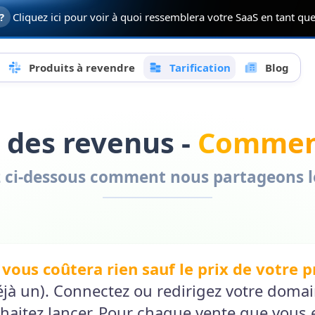
 ?
Cliquez ici pour voir à quoi ressemblera votre SaaS en tant q
Produits à revendre
Tarification
Blog
 des revenus -
Commen
 ci-dessous comment nous partageons l
 vous coûtera rien sauf le prix de votre
 déjà un). Connectez ou redirigez votre doma
haitez lancer. Pour chaque vente que vous