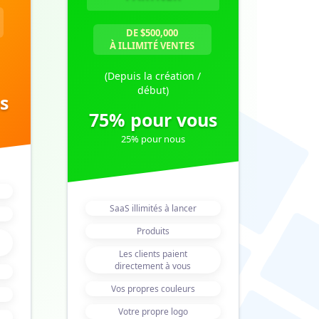
DE $500,000
À ILLIMITÉ VENTES
(Depuis la création /
début)
s
75% pour vous
25% pour nous
SaaS illimités à lancer
Produits
Les clients paient
directement à vous
Vos propres couleurs
Votre propre logo