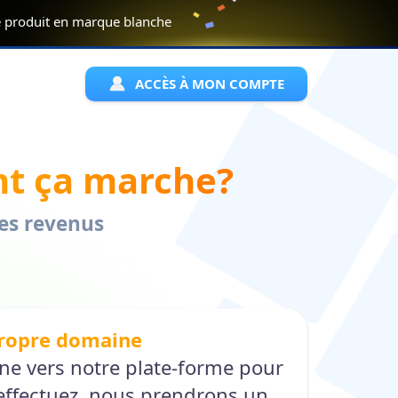
ue produit en marque blanche
ACCÈS À MON COMPTE
t ça marche?
es revenus
 propre domaine
ine vers notre plate-forme pour
 effectuez, nous prendrons un