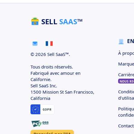
SELL
SAAS
™
EN
À propo
© 2026 Sell SaaS™.
Marqu
Tous droits réservés.
Fabriqué avec amour en
Carrièr
Californie.
NOUS RE
Sell SaaS Inc.
Conditi
1500 Mission St San Francisco,
d'utilis
California
Politiq
confiden
Contact