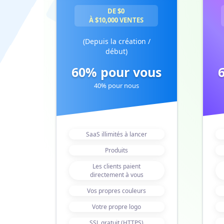
DE $0
À $10,000 VENTES
(Depuis la création /
début)
60% pour vous
40% pour nous
SaaS illimités à lancer
Produits
Les clients paient
directement à vous
Vos propres couleurs
Votre propre logo
SSL gratuit (HTTPS)